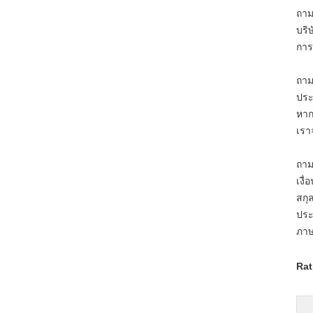
ถาม
บริ
การ
ถาม
ประ
หาก
เรา
ถาม
เงื
สกุ
ประ
ภาษ
Rat