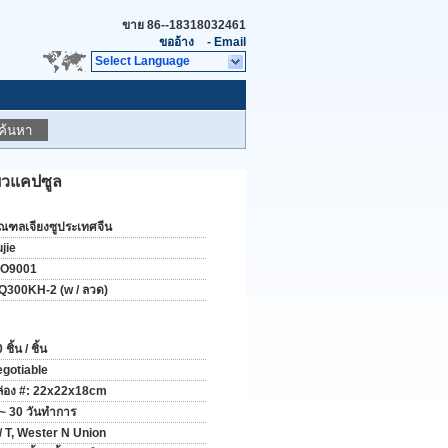
ขาย
86--18318032461
ขออ้าง
-
Email
Select Language
ค้นหา
ผิวแคปซูล
ณฑลเจียงซูประเทศจีน
jie
SO9001
Q300KH-2 (w / ลวด)
 ชิ้น / ชิ้น
egotiable
ล่อง #: 22x22x18cm
 ~ 30 วันทำการ
 / T, Wester N Union