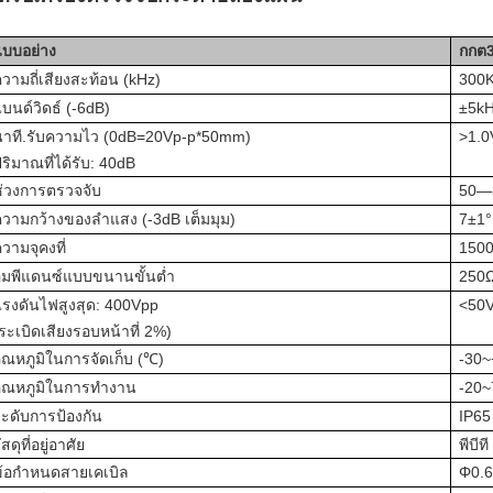
แบบอย่าง
กกต
วามถี่เสียงสะท้อน (kHz)
300
บนด์วิดธ์ (-6dB)
±5k
นาที.รับความไว (0dB=20Vp-p*50mm)
>1.0
ริมาณที่ได้รับ: 40dB
ช่วงการตรวจจับ
50—
ความกว้างของลำแสง (-3dB เต็มมุม)
7±1°
วามจุคงที่
150
อิมพีแดนซ์แบบขนานขั้นต่ำ
250
แรงดันไฟสูงสุด: 400Vpp
<50
ระเบิดเสียงรอบหน้าที่ 2%)
ุณหภูมิในการจัดเก็บ (℃)
-30
อุณหภูมิในการทำงาน
-20
ะดับการป้องกัน
IP65
ัสดุที่อยู่อาศัย
พีบีที
ข้อกำหนดสายเคเบิล
Φ0.6