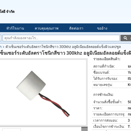
โลยี จำกัด
ทัวร์โรงงาน
ควบคุมคุณภาพ
ติดต่อเรา
ขออ้าง
ก
ตัวเซ็นเซอร์ระดับอัลตราโซนิกสีขาว 300khz อลูมิเนียมอัลลอยด์แข็งผิวแคปซูล
เซ็นเซอร์ระดับอัลตราโซนิกสีขาว 300khz อลูมิเนียมอัลลอยด์แข็ง
รายละเอียดสินค้า:
สถานที่กำเนิด:
ม
ชื่อแบรนด์:
Yu
ได้รับการรับรอง:
I
หมายเลขรุ่น:
K
การชำระเงิน:
จำนวนสั่งซื้อขั้นต่ำ:
50
ราคา:
n
รายละเอียดการบรรจุ:
ก
เวลาการส่งมอบ:
3
เงื่อนไขการชำระเงิน:
T