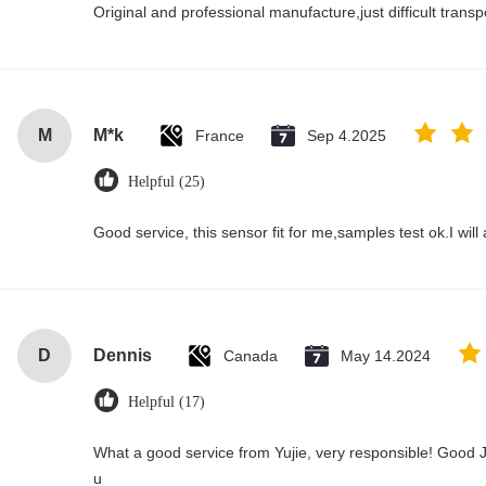
Original and professional manufacture,just difficult transpor
M
M*k
France
Sep 4.2025
Helpful (25)
Good service, this sensor fit for me,samples test ok.I wil
D
Dennis
Canada
May 14.2024
Helpful (17)
What a good service from Yujie, very responsible! Good J
u