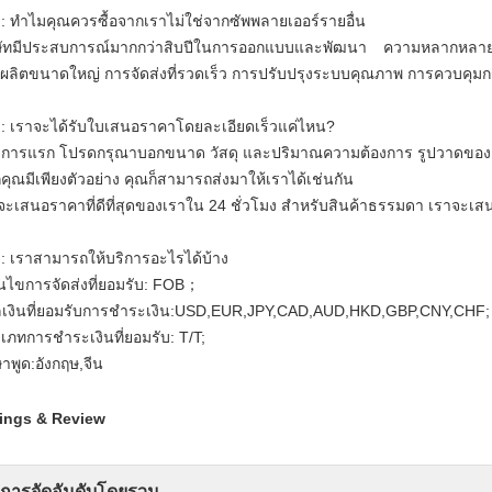
: ทำไมคุณควรซื้อจากเราไม่ใช่จากซัพพลายเออร์รายอื่น
ษัทมีประสบการณ์มากกว่าสิบปีในการออกแบบและพัฒนา ความหลากหลาย
ผลิตขนาดใหญ่ การจัดส่งที่รวดเร็ว การปรับปรุงระบบคุณภาพ การควบคุ
: เราจะได้รับใบเสนอราคาโดยละเอียดเร็วแค่ไหน?
การแรก โปรดกรุณาบอกขนาด วัสดุ และปริมาณความต้องการ รูปวาดของคุ
คุณมีเพียงตัวอย่าง คุณก็สามารถส่งมาให้เราได้เช่นกัน
จะเสนอราคาที่ดีที่สุดของเราใน 24 ชั่วโมง สำหรับสินค้าธรรมดา เราจะเส
: เราสามารถให้บริการอะไรได้บ้าง
่อนไขการจัดส่งที่ยอมรับ: FOB；
ลเงินที่ยอมรับการชำระเงิน:USD,EUR,JPY,CAD,AUD,HKD,GBP,CNY,CHF;
เภทการชำระเงินที่ยอมรับ: T/T;
าพูด:อังกฤษ,จีน
ings & Review
การจัดอันดับโดยรวม