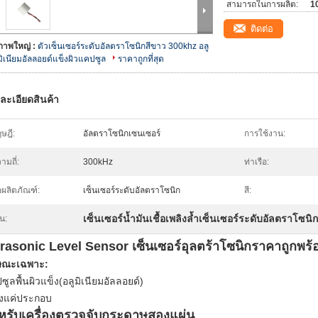
สามารถในการผลิต:
10
ติดต่อ
ภาพใหญ่ :
ตัวเซ็นเซอร์ระดับอัลตราโซนิกสีขาว 300khz อลู
มิเนียมอัลลอยด์แข็งผิวแคปซูล
ราคาถูกที่สุด
ละเอียดสินค้า
ษฎี:
อัลตราโซนิกเซนเซอร์
การใช้งาน:
ามถี่:
300kHz
ท่าเรือ:
่อผลิตภัณฑ์:
เซ็นเซอร์ระดับอัลตราโซนิก
สี:
เซ็นเซอร์น้ำมันเชื้อเพลิงล้ำเซ็นเซอร์ระดับอัลตราโซนิก
้น:
trasonic Level Sensor เซ็นเซอร์อุลตร้าโซนิกราคาถูกพร
ษณะเฉพาะ
:
ซูลพื้นผิวแข็ง
(
อลูมิเนียมอัลลอยด์
)
ยงแค่ประกอบ
หรับเครื่องตรวจจับกระดาษสองแผ่น