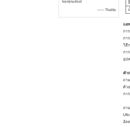
ของคุณเสมอ!
น
—— Thalita
แอพ
การ
การ
วิธี
การ
อุป
คำถ
ถาม
ตัว
การ
ถาม
Ult
อัล