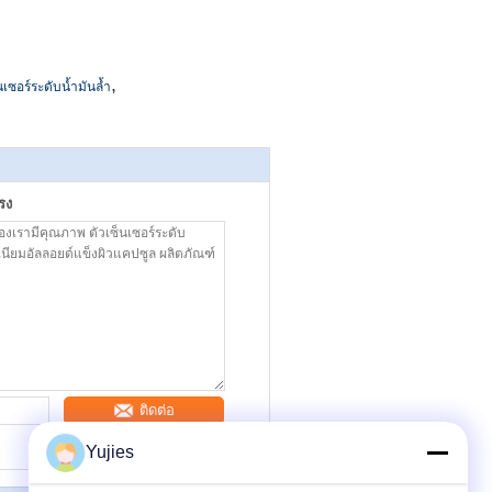
,
เซอร์ระดับน้ำมันล้ำ
รง
ติดต่อ
Yujies