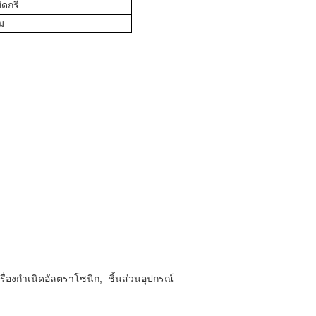
ัดกรี
ัม
ื่องกำเนิดอัลตราโซนิก, ชิ้นส่วนอุปกรณ์