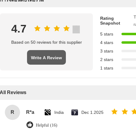
T
Rating
Snapshot
r
4.7
5 stars
Based on 50 reviews for this supplier
4 stars
3 stars
Write A Review
2 stars
1 stars
All Reviews
R
R*a
India
Dec 1.2025
Helpful (16)