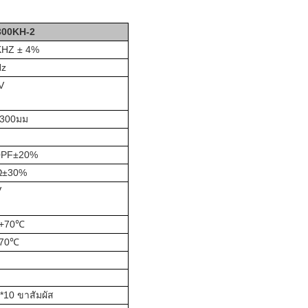
3
00KH
-2
KHZ ± 4%
Hz
V
300มม
0PF±20%
Ω±30%
V
~+70℃
~70℃
*10 ขาสัมผัส