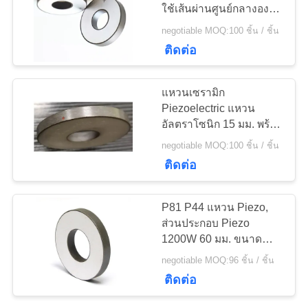
ใช้เส้นผ่านศูนย์กลางองค์
ราคา
ประกอบ PZT 38.1mm
negotiable MOQ:100 ชิ้น / ชิ้น
10
ติดต่อ
แผนผัง
PZT Powder
แหวนเซรามิก
เว็บไซต์
Piezoelectric แหวน
อัลตราโซนิก 15 มม. พร้อม
ใบรับรอง ISO 9001
negotiable MOQ:100 ชิ้น / ชิ้น
PRIVACY
ติดต่อ
POLICY
27
P81 P44 แหวน Piezo,
ส่วนประกอบ Piezo
แหวน Piezo
1200W 60 มม. ขนาด
ต่างๆที่ปรับแต่งได้
negotiable MOQ:96 ชิ้น / ชิ้น
ติดต่อ