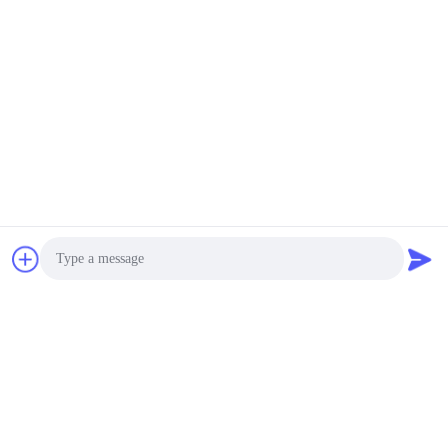
Piezo Ring
10
Transducer
negotiable MOQ:100 ชิ้น / ชิ้น
ติดต่อ
Cavitation ล้ำเสียง
ไฟฟ้า 45KHZ Piezo
Ring ทำความสะอาดฟัน
PZT Electric
Piezoelectric Ceramic
negotiable MOQ:100 ชิ้น / ชิ้น
Ring
31
ติดต่อ
เซ็นเซอร์วัดระยะห่าง
Dia 38.1mm 46KHZ
อัลตราโซนิก
Piezo Ring การทำความ
สะอาดไฟฟ้า PZT
Element
negotiable MOQ:100 ชิ้น / ชิ้น
Photo
ติดต่อ
Video Call
12