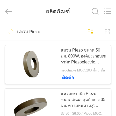
2020
-
2025
ผลิตภัณฑ์
Shenzhen
Yujies
Technology
Co.,
Ltd..
60
บ้าน
All
Rights
แหวน Piezo
PZT เครื่องแปลง
Reserved.
ผลิตภัณฑ์
สัญญาณอัลตราโซ
แหวน Piezo ขนาด 50
มม. 800W, องค์ประกอบเซ
รามิก Piezoelectric
นิก
เกี่ยว
สำหรับหน้ากาก
negotiable MOQ:100 ชิ้น / ชิ้น
ติดต่อ
กับ
41
Transducer ทางการ
เรา
แหวนเซรามิก Piezo
ขนาดเส้นผ่าศูนย์กลาง 35
แพทย์ล้ำเสียง
มม. ความทนทานสูง
ทัวร์
สำหรับทำความสะอาด
$3.50 - $6.00 / Piece MOQ:100 ชิ้น / ชิ้น