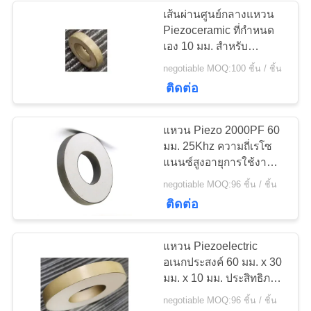
เส้นผ่านศูนย์กลางแหวน
Piezoceramic ที่กำหนด
21
เอง 10 มม. สำหรับ
Ultrasonic Scaler
negotiable MOQ:100 ชิ้น / ชิ้น
แผ่น Piezoelectric
Transducer
ติดต่อ
แหวน Piezo 2000PF 60
มม. 25Khz ความถี่เรโซ
แนนซ์สูงอายุการใช้งาน
นาน
23
negotiable MOQ:96 ชิ้น / ชิ้น
ติดต่อ
หลอด Piezoelectric
แหวน Piezoelectric
อเนกประสงค์ 60 มม. x 30
มม. x 10 มม. ประสิทธิภาพ
สูง
negotiable MOQ:96 ชิ้น / ชิ้น