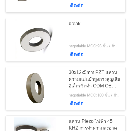
ทรานสดิวเซอร์
ติดต่อ
โรงงาน
break
22
ควบคุม
Transducer ทำความ
คุณภาพ
negotiable MOQ:96 ชิ้น / ชิ้น
สะอาดอัลตราโซนิก
ติดต่อ
ติดต่อ
30x12x5mm PZT แหวน
เรา
ความแม่นยำสูงการสูญเสีย
อิเล็กทริกต่ำ ODM OEM
28
ใช้ได้
เซ็นเซอร์ระดับอัลตรา
negotiable MOQ:100 ชิ้น / ชิ้น
ขอ
ติดต่อ
โซนิก
ใบ
แหวน Piezo ไฟฟ้า 45
เสนอ
KHZ การทำความสะอาด