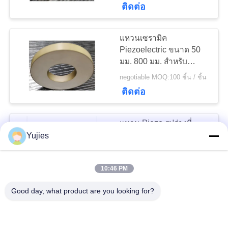
ติดต่อ
22
เซรามิก
แหวนเซรามิค
Piezoelectric ขนาด 50
piezoelectric
มม. 800 มม. สำหรับ
หน้ากากและเครื่องเจาะล้ำ
negotiable MOQ:100 ชิ้น / ชิ้น
เสียง
ติดต่อ
แหวน Piezo รูปร่างที่
10
กำหนดเอง, PZT81
Yujies
เซ็นเซอร์อัลตราโซ
PZT44 แหวน
Piezoceramic
negotiable MOQ:100 ชิ้น / ชิ้น
นิกฟอง
10:46 PM
อเนกประสงค์
ติดต่อ
Good day, what product are you looking for?
Transducer Drilling
4100PF PZT44 50mm