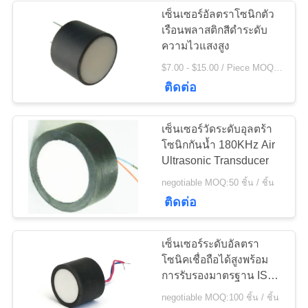
เซ็นเซอร์อัลตราโซนิกตัว
เรือนพลาสติกสีดำระดับ
21
ความไวแสงสูง
$7.00 - $15.00 / Piece MOQ:50 ชิ้น / ชิ้น
แผ่น Piezoelectric
ติดต่อ
เซ็นเซอร์วัดระดับอุลตร้า
โซนิกกันน้ำ 180KHz Air
Ultrasonic Transducer
23
negotiable MOQ:50 ชิ้น / ชิ้น
ติดต่อ
หลอด Piezoelectric
เซ็นเซอร์ระดับอัลตรา
โซนิคเชื่อถือได้สูงพร้อม
การรับรองมาตรฐาน ISO
9001
negotiable MOQ:100 ชิ้น / ชิ้น