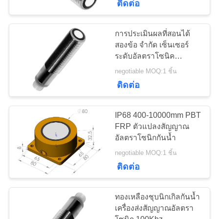
เครื่องวัดอัตราการ
ติดต่อ
ไหลของอัลตราโซนิก
การประเมินผลที่สอนได้
สองข้อ จำกัด เซ็นเซอร์
ระดับอัลตราโซนิค
200kHz
negotiable MOQ:1 ชิ้น
ติดต่อ
9
Transducer แก๊ส
IP68 400-10000mm PBT
FRP ตัวแปลงสัญญาณ
อัลตราโซนิก
อัลตราโซนิกกันน้ำ
negotiable MOQ:1 ชิ้น
ติดต่อ
ทองเหลืองชุบนิกเกิลกันน้ำ
0
เครื่องส่งสัญญาณอัลตรา
ตัวแปลงสัญญาณ