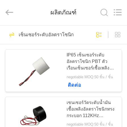
2020
-
2025
ผลิตภัณฑ์
Shenzhen
Yujies
Technology
Co.,
Ltd..
60
บ้าน
All
Rights
เซ็นเซอร์ระดับอัลตราโซนิก
PZT เครื่องแปลง
Reserved.
ผลิตภัณฑ์
สัญญาณอัลตราโซ
IP65 เซ็นเซอร์ระดับ
อัลตราโซนิก PBT ตัว
เรือนเซ็นเซอร์เชื้อเพลิง
นิก
เกี่ยว
อัลตราโซนิกพร้อมสาย
negotiable MOQ:50 ชิ้น / ชิ้น
เคเบิล
ติดต่อ
กับ
41
Transducer ทางการ
เรา
เซนเซอร์วัดระดับน้ำมัน
เชื้อเพลิงอัลตราโซนิกทรง
แพทย์ล้ำเสียง
กระบอก 112KHz
ทัวร์
โครงสร้างแข็งแรงทนทาน
negotiable MOQ:50 ชิ้น / ชิ้น