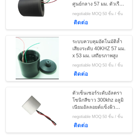
ศูนย์กลาง 57 มม. ตัวเรือน
ราคา
โพลีเอสเตอร์แบบแก้ว
negotiable MOQ:50 ชิ้น / ชิ้น
10
ติดต่อ
แผนผัง
PZT Powder
ระบบควบคุมอัตโนมัติล้ำ
เว็บไซต์
เสียงระดับ 40KHZ 57 มม.
x 53 มม. เสถียรภาพสูง
negotiable MOQ:50 ชิ้น / ชิ้น
PRIVACY
ติดต่อ
POLICY
27
ตัวเซ็นเซอร์ระดับอัลตรา
โซนิกสีขาว 300khz อลูมิ
แหวน Piezo
เนียมอัลลอยด์แข็งผิว
แคปซูล
negotiable MOQ:50 ชิ้น / ชิ้น
ติดต่อ