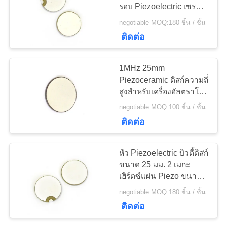
รอบ Piezoelectric เซรา
ราคา
มิกแผ่น
negotiable MOQ:180 ชิ้น / ชิ้น
10
ติดต่อ
แผนผัง
PZT Powder
1MHz 25mm
เว็บไซต์
Piezoceramic ดิสก์ความถี่
สูงสำหรับเครื่องอัลตราโซ
นิกการแพทย์
negotiable MOQ:100 ชิ้น / ชิ้น
PRIVACY
ติดต่อ
POLICY
27
หัว Piezoelectric บิวตี้ดิสก์
ขนาด 25 มม. 2 เมกะ
แหวน Piezo
เฮิร์ตซ์แผ่น Piezo ขนาด
เล็ก
negotiable MOQ:180 ชิ้น / ชิ้น
ติดต่อ