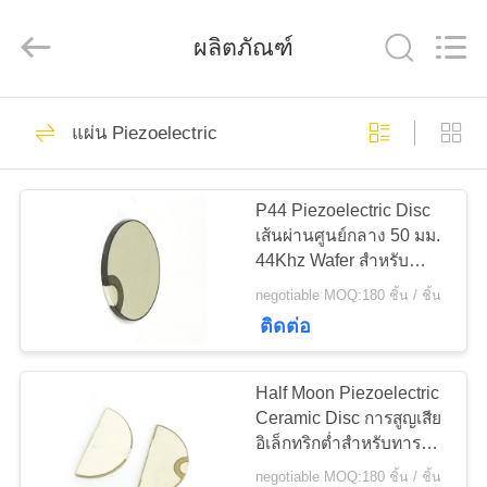
2020
-
2025
ผลิตภัณฑ์
Shenzhen
Yujies
Technology
Co.,
Ltd..
60
บ้าน
All
Rights
แผ่น Piezoelectric
PZT เครื่องแปลง
Reserved.
ผลิตภัณฑ์
สัญญาณอัลตราโซ
P44 Piezoelectric Disc
เส้นผ่านศูนย์กลาง 50 มม.
44Khz Wafer สำหรับ
นิก
เกี่ยว
ทำความสะอาดทรานสดิว
negotiable MOQ:180 ชิ้น / ชิ้น
เซอร์
ติดต่อ
กับ
41
Transducer ทางการ
เรา
Half Moon Piezoelectric
Ceramic Disc การสูญเสีย
แพทย์ล้ำเสียง
อิเล็กทริกต่ำสำหรับทารก
ทัวร์
ในครรภ์ Doppler
negotiable MOQ:180 ชิ้น / ชิ้น