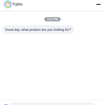
Yujies
Atomizing ล้ำเสียง
หมวดหมู่ยอดนิยม
ทั้งหมด
3:21 PM
PZT เครื่องแปลง
Transducer ทางการ
Good day, what product are you looking for?
สัญญาณอัลตราโซนิก
แพทย์ล้ำเสียง
12
เซ็นเซอร์อัลตราโซ
Transducer ทำความ
เซ็นเซอร์ระดับอัลตรา
สะอาดอัลตราโซนิก
โซนิก
นิก
PZT Powder
แหวน Piezo
แผ่น Piezoelectric
หลอด Piezoelectric
สมัครสมาชิก