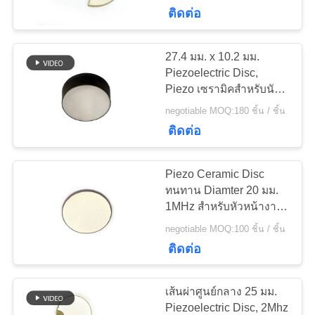
ติดต่อ
โรงงาน
27.4 มม. x 10.2 มม.
22
ควบคุม
Piezoelectric Disc,
Transducer ทำความ
Piezo เซรามิคสำหรับนัก
คุณภาพ
ตกปลา
negotiable MOQ:180 ชิ้น / ชิ้น
สะอาดอัลตราโซนิก
ติดต่อ
ติดต่อ
Piezo Ceramic Disc
เรา
ทนทาน Diamter 20 มม.
1MHz สำหรับหัวหน้างาม
28
ล้ำ
เซ็นเซอร์ระดับอัลตรา
negotiable MOQ:100 ชิ้น / ชิ้น
ขอ
ติดต่อ
โซนิก
ใบ
เส้นผ่าศูนย์กลาง 25 มม.
เสนอ
Piezoelectric Disc, 2Mhz