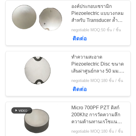
องค์ประกอบเซรามิก
Piezoelectric แบบวงกลม
21
สำหรับ Transducer ล้ำ
เสียงที่มุ่งเน้น
negotiable MOQ:50 ชิ้น / ชิ้น
แผ่น Piezoelectric
ติดต่อ
ทำความสะอาด
Piezoelectric Disc ขนาด
เส้นผ่าศูนย์กลาง 50 มม.
44KHz อายุการใช้งาน
23
negotiable MOQ:180 ชิ้น / ชิ้น
ยาวนาน
ติดต่อ
หลอด Piezoelectric
Micro 700PF PZT ดิสก์
200Khz การวัดความลึก
ความต้านทานเรโซแนนท์
ต่ำ
negotiable MOQ:180 ชิ้น / ชิ้น