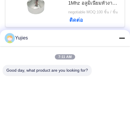
1Mhz อลูมิเนียมหัวงาม
คม
negotiable MOQ:100 ชิ้น / ชิ้น
ติดต่อ
Yujies
หมวดหมู่ยอดนิยม
ทั้งหมด
7:11 AM
PZT เครื่องแปลง
Transducer ทางการ
Good day, what product are you looking for?
สัญญาณอัลตราโซนิก
แพทย์ล้ำเสียง
Transducer ทำความ
เซ็นเซอร์ระดับอัลตรา
สะอาดอัลตราโซนิก
โซนิก
PZT Powder
แหวน Piezo