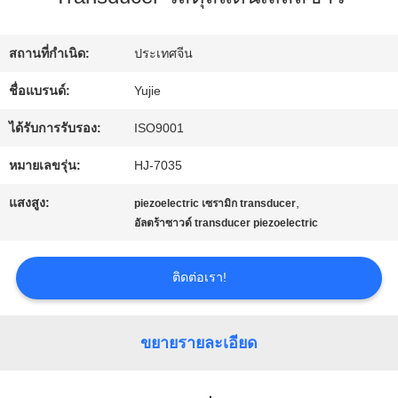
โรงงาน
สถานที่กำเนิด:
ประเทศจีน
ควบคุม
ชื่อแบรนด์:
Yujie
คุณภาพ
ได้รับการรับรอง:
ISO9001
หมายเลขรุ่น:
HJ-7035
ติดต่อ
แสงสูง:
,
piezoelectric เซรามิก transducer
อัลตร้าซาวด์ transducer piezoelectric
เรา
ติดต่อเรา!
ขอ
ใบ
ขยายรายละเอียด
เสนอ