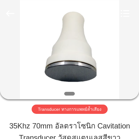
2020
-
2025
Shenzhen
Yujies
Technology
บ้าน
Co.,
Ltd..
All
Rights
Reserved.
ผลิตภัณฑ์
เกี่ยว
กับ
เรา
Transducer ทางการแพทย์ล้ำเสียง
35Khz 70mm อัลตราโซนิก Cavitation
ทัวร์
Transducer วัสดุสแตนเลสสีขาว