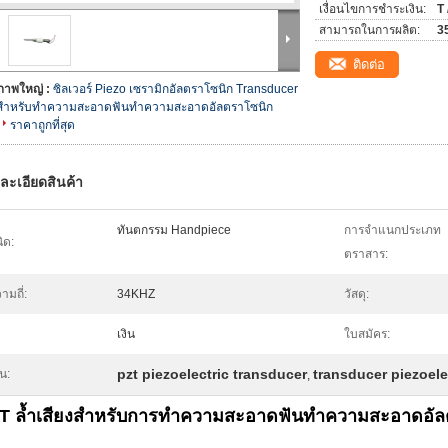
เงื่อนไขการชำระเงิน:
T
สามารถในการผลิต:
35
ติดต่อ
ภาพใหญ่ :
ซิลเวอร์ Piezo เซรามิกอัลตราโซนิก Transducer
สำหรับทำความสะอาดฟันทำความสะอาดอัลตราโซนิก
ราคาถูกที่สุด
ละเอียดสินค้า
ทันตกรรม Handpiece
การจำแนกประเภท
ิด:
ตราสาร:
ามถี่:
34KHZ
วัสดุ:
เงิน
ใบสมัคร:
pzt piezoelectric transducer
transducer piezoelec
้น:
,
T ล้ำเสียงสำหรับการทำความสะอาดฟันทำความสะอาดอัล