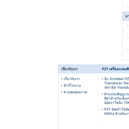
มา
เกี่ยวกับเรา
PZT เครื่องแปลง
เกี่ยวกับเรา
จับ Scrubber PZ
Transducer, Pie
ทัวร์โรงงาน
เซรามิค Transd
ควบคุมคุณภาพ
ตัวแปลงสัญญาณ
สีดำสำหรับเซ็นเ
อัลตราโซนิก 75
PZT อัลตร้าโซนิ
64Khz สำหรับการ