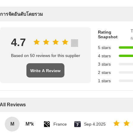
การจัดอันดับโดยรวม
T
Rating
Snapshot
r
4.7
5 stars
Based on 50 reviews for this supplier
4 stars
3 stars
Write A Review
2 stars
1 stars
All Reviews
M
M*k
France
Sep 4.2025