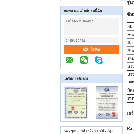
รุ่
สนทนาออนไลน์ตอนนี้ฉัน
ข้อ
S
ta
R
e
B
a
ติดต่อ
R
e
ปัน
แรง
แรง
ได้รับการรับรอง
แตร
วัสด
หม
เคร
Rat
ขอบคุณมากสำหรับการสนับสนุน