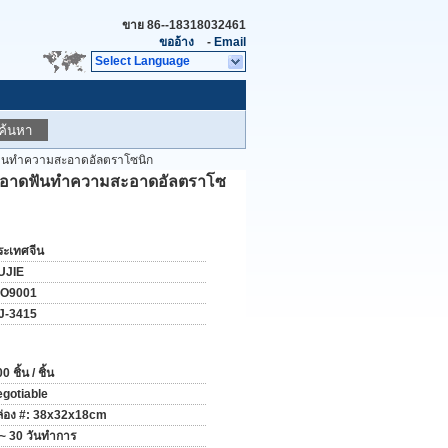
ขาย
86--18318032461
ขออ้าง
-
Email
Select Language
ค้นหา
ดฟันทำความสะอาดอัลตราโซนิก
มสะอาดฟันทำความสะอาดอัลตราโซ
ระเทศจีน
UJIE
SO9001
J-3415
0 ชิ้น / ชิ้น
egotiable
ล่อง #: 38x32x18cm
 ~ 30 วันทำการ