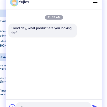
Yujies
11:57 AM
รานสดิวเซอร์เซรามิก Piezo สำหรับเครื่อง
Good day, what product are you looking 
zoelectric Transducer สำหรับ 75KHz
for?
ซอร์ระดับของเหลว
ฟกต์ Piezoelectric สีดำสำหรับเซ็นเซอร์
 300KHz
อาดอัลตราโซนิก
ติดต่อเรา
อาดล้ำเสียง
ติดต่อเรา
รงงานผลิต /
ขอใบเสนอราคา
E-Mail
เงิน Transducer
ัลตราโซนิก
แผนผังเว็บไซต์
ไซต์มือถือ
Piezo เซรามิค
r อลูมิเนียม