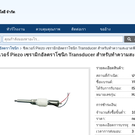
โลยี จำกัด
ทัวร์โรงงาน
ควบคุมคุณภาพ
ติดต่อเรา
ขออ้าง
อัลตราโซนิก
ซิลเวอร์ Piezo เซรามิกอัลตราโซนิก Transducer สำหรับทำความสะอา
ลเวอร์ Piezo เซรามิกอัลตราโซนิก Transducer สำหรับทำควา
รายละเอียดสินค้า:
สถานที่กำเนิด:
ป
ชื่อแบรนด์:
Y
ได้รับการรับรอง:
I
หมายเลขรุ่น:
H
การชำระเงิน:
จำนวนสั่งซื้อขั้นต่ำ:
10
ราคา:
n
รายละเอียดการบรรจุ:
ก
เวลาการส่งมอบ:
3