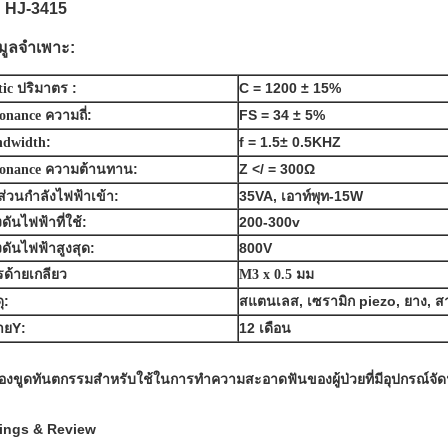
น: HJ-3415
มูลจำเพาะ:
:
C = 120
0 ± 15%
tic
ปริมาตร
ความถี่:
FS = 34 ± 5%
sonance
:
f = 1.5
± 0.5KHZ
ndwidth
:
Z </ = 300Ω
sonance
ความต้านทาน
ส่วนกำลังไฟฟ้าเข้า:
35VA
, เอาท์พุท
-
15W
ดันไฟฟ้าที่ใช้:
200-300v
ดันไฟฟ้าสูงสุด:
800V
ด้ายเกลียว
M3 x 0.5 มม
:
สแตนเลส, เซรามิก piezo, ยาง, 
ุ
Y
:
12 เดือน
าย
ื่องขูดทันตกรรมสำหรับใช้ในการทำความสะอาดฟันของผู้ป่วยที่มีอุปกรณ์จัด
ings & Review