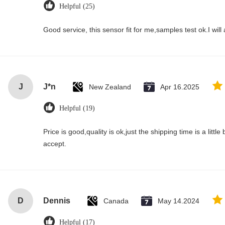
Helpful (25)
Good service, this sensor fit for me,samples test ok.I wil
J
J*n
New Zealand
Apr 16.2025
Helpful (19)
Price is good,quality is ok,just the shipping time is a little bi
accept.
D
Dennis
Canada
May 14.2024
Helpful (17)