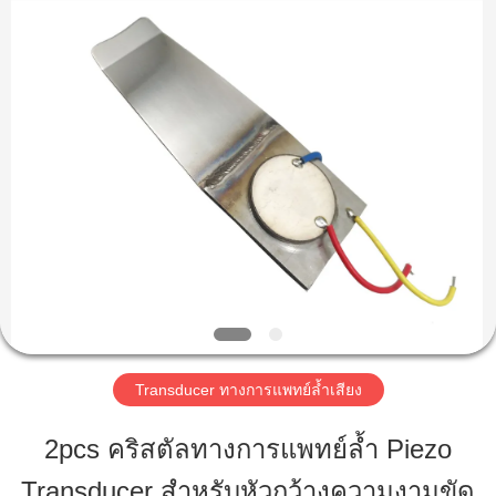
2020
-
2025
Shenzhen
Yujies
Technology
บ้าน
Co.,
Ltd..
All
Rights
Reserved.
ผลิตภัณฑ์
เกี่ยว
กับ
เรา
Transducer ทางการแพทย์ล้ำเสียง
2pcs คริสตัลทางการแพทย์ล้ำ Piezo
ทัวร์
Transducer สำหรับหัวกว้างความงามขัด