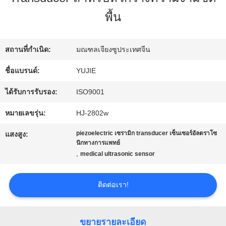
โรงงาน
พื้น
ควบคุม
สถานที่กำเนิด:
มณฑลเจียงซูประเทศจีน
คุณภาพ
ชื่อแบรนด์:
YUJIE
ได้รับการรับรอง:
ISO9001
ติดต่อ
หมายเลขรุ่น:
HJ-2802w
เรา
piezoelectric เซรามิก transducer เซ็นเซอร์อัลตราโซ
แสงสูง:
นิกทางการแพทย์
,
medical ultrasonic sensor
ขอ
ติดต่อเรา!
ใบ
เสนอ
ขยายรายละเอียด