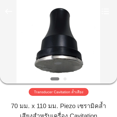
2020
-
2025
Shenzhen
Yujies
Technology
บ้าน
Co.,
Ltd..
All
Rights
Reserved.
ผลิตภัณฑ์
เกี่ยว
กับ
เรา
Transducer Cavitation ล้ำเสียง
70 มม. x 110 มม. Piezo เซรามิคล้ำ
ทัวร์
เสียงสำหรับเครื่อง Cavitation