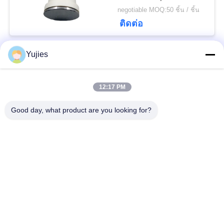
Dual ความถี่
negotiable MOQ:50 ชิ้น / ชิ้น
ติดต่อ
Yujies
หมวดหมู่ยอดนิยม
ทั้งหมด
12:17 PM
PZT เครื่องแปลง
Transducer ทางการ
Good day, what product are you looking for?
สัญญาณอัลตราโซนิก
แพทย์ล้ำเสียง
Transducer ทำความ
เซ็นเซอร์ระดับอัลตรา
สะอาดอัลตราโซนิก
โซนิก
PZT Powder
แหวน Piezo
แผ่น Piezoelectric
หลอด Piezoelectric