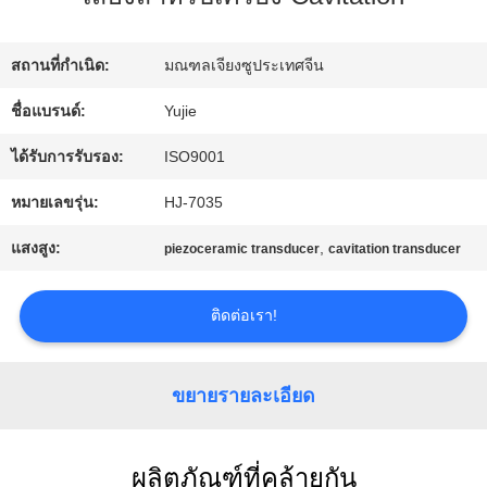
โรงงาน
สถานที่กำเนิด:
มณฑลเจียงซูประเทศจีน
ควบคุม
ชื่อแบรนด์:
Yujie
คุณภาพ
ได้รับการรับรอง:
ISO9001
หมายเลขรุ่น:
HJ-7035
ติดต่อ
แสงสูง:
,
piezoceramic transducer
cavitation transducer
เรา
ติดต่อเรา!
ขอ
ขยายรายละเอียด
ใบ
เสนอ
ผลิตภัณฑ์ที่คล้ายกัน