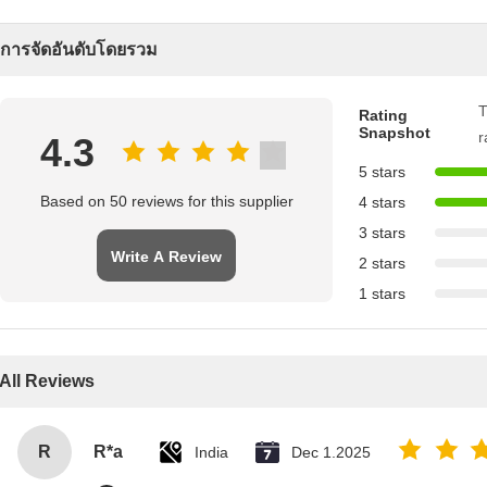
การจัดอันดับโดยรวม
T
Rating
Snapshot
r
4.3
5 stars
Based on 50 reviews for this supplier
4 stars
3 stars
Write A Review
2 stars
1 stars
All Reviews
R
R*a
India
Dec 1.2025