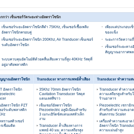
กกว่า เซ็นเซอร์วัดระยะห่างอัลตราโซนิก
เซ็นเซอร์ระยะอัลตราโซนิกสีดำ 75KHz, เซ็นเซอร์เชื้อเพลิง
เพียงแค่ประกอบเซ็
อัลตราโซนิกครอบคู่
ของแข็ง
เซ็นเซอร์ระยะอัลตราโซนิก 200Khz, Air Tranducer เซ็นเซอร์
ระยะการวัดความถี่ส
ระดับอัลตราโซนิก
เซ็นเซอร์ระยะทาง
สัญญาณอากาศพลาส
ระบบควบคุมอัตโนมัติด้วยคลื่นเสียงความถี่สูง 40KHz วัสดุที่
อยู่อาศัยพลาสติก
สัญญาณอัลตราโซนิก
Transducer ทางการแพทย์ล้ำเสียง
Transducer ทำความสะ
T อัลตราโซนิก
35Khz 70mm อัลตราโซนิก
Transducer ทำความสะ
zoelectric
Cavitation Transducer วัสดุส
ความเสถียรสูงสำหรับโ
ucer
แตนเลสสีขาว
ร้านอาหาร
อัลตราโซนิก PZT
เซ็นเซอร์อัลตราโซนิก
Piezoelectric เซรามิก
ซอร์ระดับพลาสติก
Piezoelectric อลูมิเนียมสำหรับ
สำหรับทำความสะอาดอ
KHz
3 เมกะเฮิร์ตซ์สแตนเลสหัวเล็ก
ทันตกรรม Scaler
งาม
คทรานสดิวเซอร์
เครื่องทำความสะอาด 
เชื่อมติด
Transducer ล้ำเสียงทางการ
อัลตราโซนิก Transduce
แพทย์ 40 มม. ความเสถียรสูง
ความแม่นยำสูง