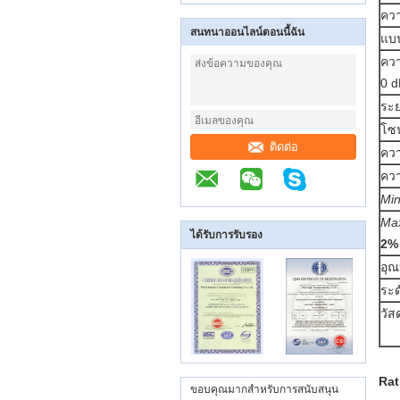
ความ
สนทนาออนไลน์ตอนนี้ฉัน
แบน
ควา
0 d
ระ
โซ
ติดต่อ
ควา
ควา
Min
Ma
ได้รับการรับรอง
2% 
อุณ
ระด
วัส
Rat
ขอบคุณมากสำหรับการสนับสนุน