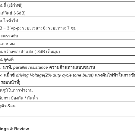
ถี่ (เฮิร์ทซ์)
ด์วิดธ์ (-6dB)
มไวทั่วไป
B = 3 Vp-p; ระยะเวลา: 8; ระยะทาง: 7 ซม
ยะตรวจจับ
นตาบอด
มกว้างของลำแสง (-3dB เต็มมุม)
มจุคงที่
.
นาที.
parallel resistance
ความต้านทานแบบขนาน
x.
แม็กซ์
driving Voltage(2% duty cycle tone burst)
แรงดันไฟฟ้าในการขับข
รอบหน้าที่)
หภูมิในการทำงาน
ับการป้องกัน / กันน้ำ
ดุตัวเรือน
ings & Review