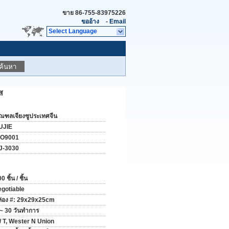
ขาย
86-755-83975226
ขออ้าง
-
Email
Select Language
ค้นหา
ส
ณฑลเจียงซูประเทศจีน
UJIE
SO9001
J-3030
0 ชิ้น / ชิ้น
egotiable
ล่อง #: 29x29x25cm
 ~ 30 วันทำการ
 / T, Wester N Union