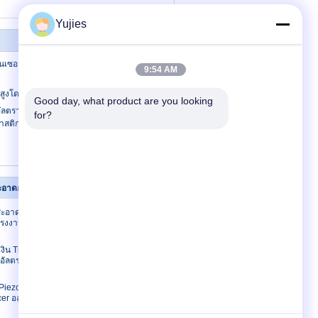
Yujies
นเซอร์อัลตราโซนิกวัดระยะทางพื้นผิว
9:54 AM
ูงโดยใช้เซ็นเซอร์อัลตราโซนิกติดตั้งง่าย
Good day, what product are you looking 
อัลตราโซนิก 400KHz สำหรับตัวแปลง
for?
ติกโครงสร้างขนาดเล็ก
อาดอัลตราโซนิก
ติดต่อเรา
อาดล้ำเสียง
ติดต่อเรา
รงงานผลิต /
ขอใบเสนอราคา
E-Mail
เงิน Transducer
ัลตราโซนิก
แผนผังเว็บไซต์
ไซต์มือถือ
Piezo เซรามิค
r อลูมิเนียม