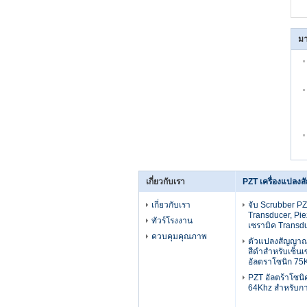
มา
เกี่ยวกับเรา
PZT เครื่องแปลง
เกี่ยวกับเรา
จับ Scrubber PZ
Transducer, Pie
ทัวร์โรงงาน
เซรามิค Transd
ควบคุมคุณภาพ
ตัวแปลงสัญญาณ
สีดำสำหรับเซ็นเ
อัลตราโซนิก 75
PZT อัลตร้าโซนิ
64Khz สำหรับการ