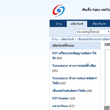
เซินเจิ้น Yujies เทคโน
บ้าน
ผลิตภัณฑ์
เกี่ยวกับเรา
บ้าน
ผลิตภัณฑ์
เซ็นเซอร์วัดระยะห่างอัลต
1Mh
ผลิตภัณฑ์ทั้งหมด
PZT เครื่องแปลงสัญญาณอัลตราโซ
นิก
(60)
Transducer ทางการแพทย์ล้ำเสียง
(41)
Transducer ทำความสะอาดอัลตรา
โซนิก
(22)
เซ็นเซอร์ระดับอัลตราโซนิก
(28)
PZT Powder
(10)
แหวน Piezo
(27)