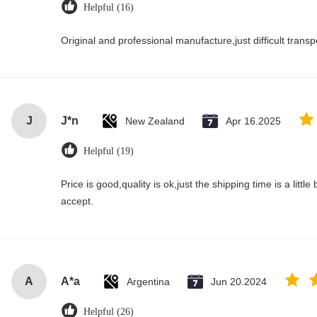
Helpful (16)
Original and professional manufacture,just difficult transpor
J
J*n
New Zealand
Apr 16.2025
Helpful (19)
Price is good,quality is ok,just the shipping time is a little bi
accept.
A
A*a
Argentina
Jun 20.2024
Helpful (26)