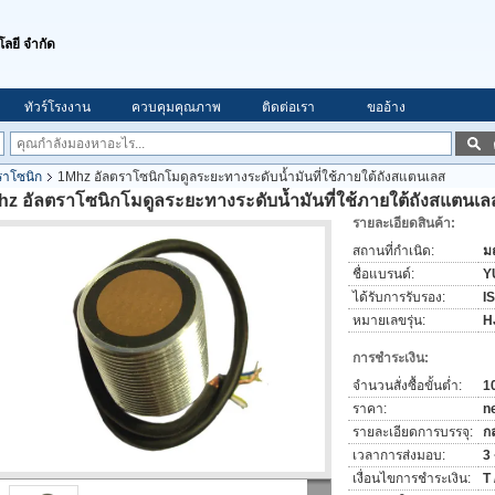
โลยี จำกัด
ทัวร์โรงงาน
ควบคุมคุณภาพ
ติดต่อเรา
ขออ้าง
ราโซนิก
1Mhz อัลตราโซนิกโมดูลระยะทางระดับน้ำมันที่ใช้ภายใต้ถังสแตนเลส
z อัลตราโซนิกโมดูลระยะทางระดับน้ำมันที่ใช้ภายใต้ถังสแตนเล
รายละเอียดสินค้า:
สถานที่กำเนิด:
ม
ชื่อแบรนด์:
Y
ได้รับการรับรอง:
I
หมายเลขรุ่น:
H
การชำระเงิน:
จำนวนสั่งซื้อขั้นต่ำ:
10
ราคา:
n
รายละเอียดการบรรจุ:
ก
เวลาการส่งมอบ:
3
เงื่อนไขการชำระเงิน:
T