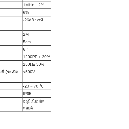
1MHz ± 2%
6%
-26dB นาที
2M
5cm
6 °
1200PF ± 20%
250Ω± 30%
ี่ (ระเบิด
<500V
-20 ~ 70 ℃
IP65
อลูมิเนียมอัล
ลอยด์