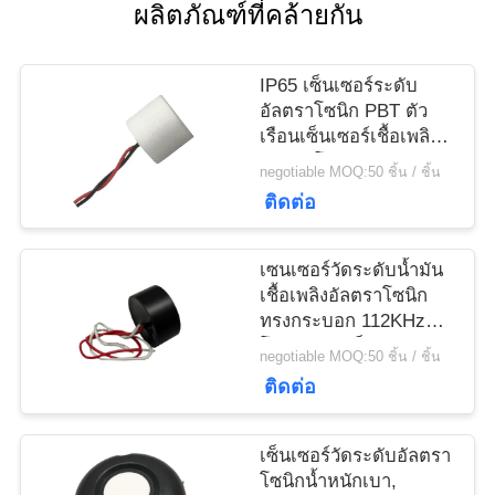
ผลิตภัณฑ์ที่คล้ายกัน
ราคา
IP65 เซ็นเซอร์ระดับ
แผนผัง
อัลตราโซนิก PBT ตัว
เรือนเซ็นเซอร์เชื้อเพลิง
เว็บไซต์
อัลตราโซนิกพร้อมสาย
negotiable MOQ:50 ชิ้น / ชิ้น
เคเบิล
ติดต่อ
PRIVACY
เซนเซอร์วัดระดับน้ำมัน
POLICY
เชื้อเพลิงอัลตราโซนิก
ทรงกระบอก 112KHz
โครงสร้างแข็งแรง
negotiable MOQ:50 ชิ้น / ชิ้น
ทนทานปิดผนึก
ติดต่อ
เซ็นเซอร์วัดระดับอัลตรา
โซนิกน้ำหนักเบา,