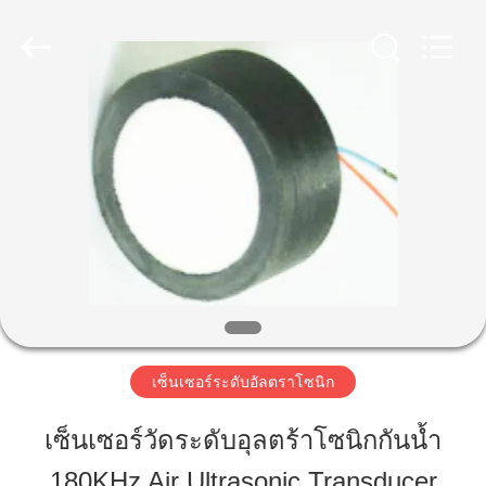
2020
-
2025
Shenzhen
Yujies
Technology
บ้าน
Co.,
Ltd..
All
Rights
Reserved.
ผลิตภัณฑ์
เกี่ยว
กับ
เรา
เซ็นเซอร์ระดับอัลตราโซนิก
เซ็นเซอร์วัดระดับอุลตร้าโซนิกกันน้ำ
ทัวร์
180KHz Air Ultrasonic Transducer