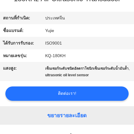
โรงงาน
สถานที่กำเนิด:
ประเทศจีน
ควบคุม
ชื่อแบรนด์:
Yujie
คุณภาพ
ได้รับการรับรอง:
ISO9001
หมายเลขรุ่น:
KQ-180KH
ติดต่อ
แสงสูง:
,
เซ็นเซอร์ระดับชนิดอัลตราโซนิกเซ็นเซอร์ระดับน้ำมันล้ำ
ultrasonic oil level sensor
เรา
ติดต่อเรา!
ขอ
ใบ
ขยายรายละเอียด
เสนอ