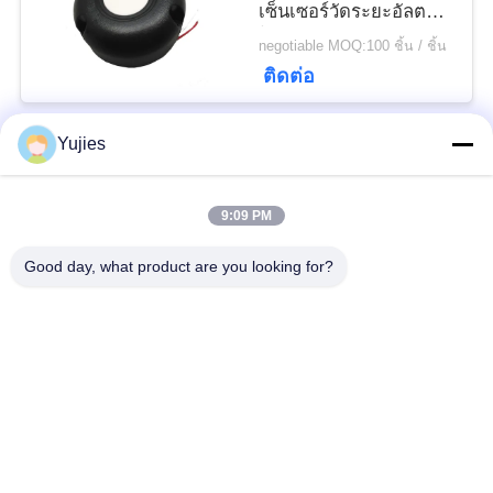
เซ็นเซอร์วัดระยะอัลตรา
โซนิกพลาสติก 75KHz
negotiable MOQ:100 ชิ้น / ชิ้น
ติดต่อ
Yujies
หมวดหมู่ยอดนิยม
ทั้งหมด
9:09 PM
PZT เครื่องแปลง
Transducer ทางการ
Good day, what product are you looking for?
สัญญาณอัลตราโซนิก
แพทย์ล้ำเสียง
Transducer ทำความ
เซ็นเซอร์ระดับอัลตรา
สะอาดอัลตราโซนิก
โซนิก
PZT Powder
แหวน Piezo