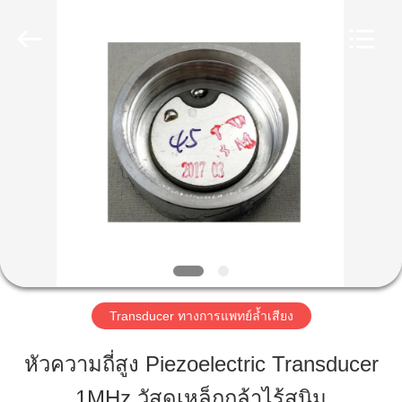
2020
-
2025
Shenzhen
Yujies
Technology
บ้าน
Co.,
Ltd..
All
Rights
Reserved.
ผลิตภัณฑ์
เกี่ยว
กับ
เรา
Transducer ทางการแพทย์ล้ำเสียง
หัวความถี่สูง Piezoelectric Transducer
ทัวร์
1MHz วัสดุเหล็กกล้าไร้สนิม