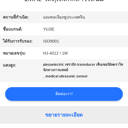
โรงงาน
สถานที่กำเนิด:
มณฑลเจียงซูประเทศจีน
ควบคุม
ชื่อแบรนด์:
YUJIE
คุณภาพ
ได้รับการรับรอง:
ISO9001
หมายเลขรุ่น:
HJ-4012 / 1M
ติดต่อ
piezoelectric เซรามิก transducer เซ็นเซอร์อัลตราโซ
แสงสูง:
นิกทางการแพทย์
เรา
,
medical ultrasonic sensor
ติดต่อเรา!
ขอ
ใบ
ขยายรายละเอียด
เสนอ