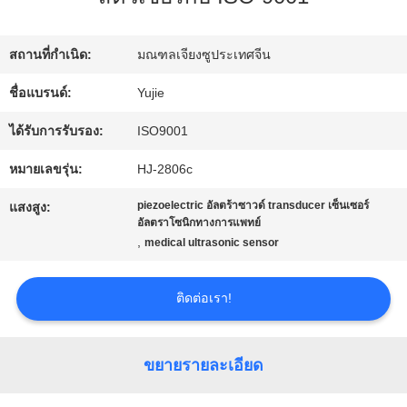
โรงงาน
สถานที่กำเนิด:
มณฑลเจียงซูประเทศจีน
ควบคุม
ชื่อแบรนด์:
Yujie
คุณภาพ
ได้รับการรับรอง:
ISO9001
หมายเลขรุ่น:
HJ-2806c
ติดต่อ
piezoelectric อัลตร้าซาวด์ transducer เซ็นเซอร์
แสงสูง:
อัลตราโซนิกทางการแพทย์
เรา
,
medical ultrasonic sensor
ติดต่อเรา!
ขอ
ใบ
ขยายรายละเอียด
เสนอ