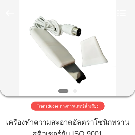
2020
-
2025
Shenzhen
Yujies
Technology
บ้าน
Co.,
Ltd..
All
Rights
Reserved.
ผลิตภัณฑ์
เกี่ยว
กับ
เรา
Transducer ทางการแพทย์ล้ำเสียง
เครื่องทำความสะอาดอัลตราโซนิกทราน
ทัวร์
สดิวเซอร์กับ ISO 9001